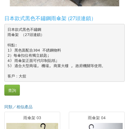
日本款式黒色不鏽鋼雨傘架 (27頭連鎖）
日本款式黒色不鏽鋼

雨傘架 （27頭連鎖）

特點: 

1) 黑色面配合304 不銹鋼物料 

2）每傘扣位有獨立鎖匙;

4) 雨傘架正面可代印制貼纸;

5) 適合大型商場, 機場, 商業大樓 , 政府機關等使用。

客戶：大舘
查詢
同類／相似產品
雨傘架 03
雨傘架 04