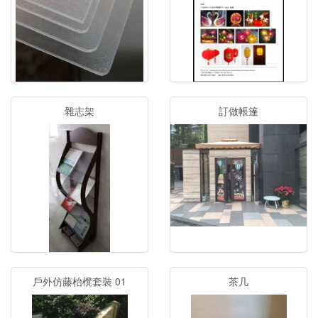
雜志架
訂做帳篷
戶外仿藤枱櫈套裝 01
茶几