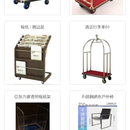
報纸 / 雜誌架
酒店行李車01
亞加力膠透明報紙架
不銹鋼網布戶外椅