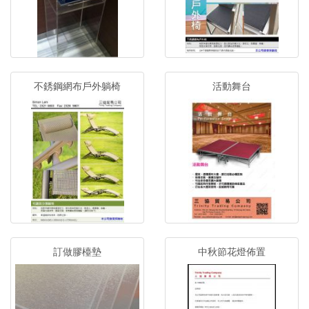
不銹鋼網布戶外躺椅
活動舞台
訂做膠檯墊
中秋節花燈佈置