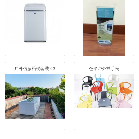
戶外仿藤枱櫈套裝 02
色彩戶外扶手椅